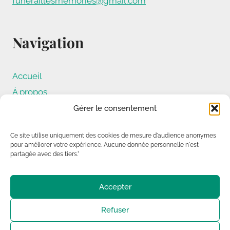
funeraillesmemories@gmail.com
Navigation
Accueil
À propos
Nos services
Gérer le consentement
Informations
Ce site utilise uniquement des cookies de mesure d'audience anonymes
Conseils
pour améliorer votre expérience. Aucune donnée personnelle n'est
Nous contacter
partagée avec des tiers."
Avis de décès
Mentions légales
Accepter
Politique de confidentialité
Refuser
Politique de cookies (UE)