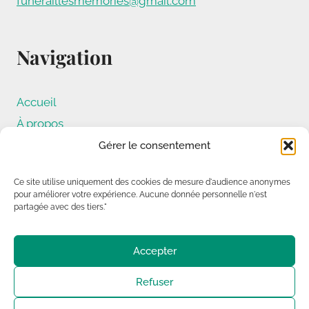
funeraillesmemories@gmail.com
Navigation
Accueil
À propos
Nos services
Gérer le consentement
Informations
Ce site utilise uniquement des cookies de mesure d'audience anonymes
Conseils
pour améliorer votre expérience. Aucune donnée personnelle n'est
Nous contacter
partagée avec des tiers."
Avis de décès
Mentions légales
Accepter
Politique de confidentialité
Refuser
Politique de cookies (UE)